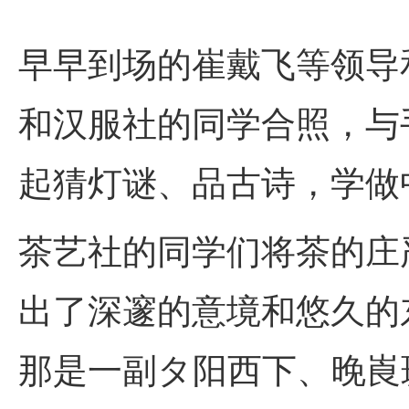
早早到场的崔戴飞等领导
和汉服社的同学合照，与
起猜灯谜、品古诗，学做
茶艺社的同学们将茶的庄
出了深邃的意境和悠久的
那是一副タ阳西下、晚崀