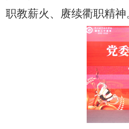
职教薪火、赓续衢职精神