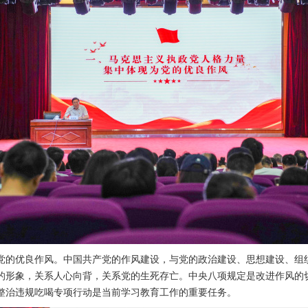
党的优良作风。中国共产党的作风建设，与党的政治建设、思想建设、组
的形象，关系人心向背，关系党的生死存亡。中央八项规定是改进作风的
，整治违规吃喝专项行动是当前学习教育工作的重要任务。