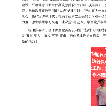
建设。严格遵守《新时代高校教师职业行为10项准则》
范，党员教师要按照“衢职先锋”党建品牌中“匠心育人走
班会、榜样宣讲等形式，帮助学生树立正确的学习观和价值
力度，激发学生学习兴趣，让课堂“活”起来。学生党员要按
徐须实要求，全体师生党员要以习近平新时代中国特
发“五拼”劲头、落实“五更”要求，把作风建设抓在日常
断的动力！