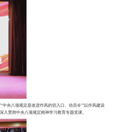
“中央八项规定是改进作风的切入口、动员令”“以作风建设
的深入贯彻中央八项规定精神学习教育专题党课。