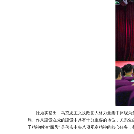
徐须实指出，马克思主义执政党人格力量集中体现为
局。作风建设在党的建设中具有十分重要的地位，关系党
子精神纠治“四风” 是落实中央八项规定精神的核心任务