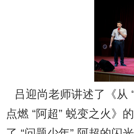
吕迎尚老师讲述了《从 “
点燃 “阿超” 蜕变之火
了 “问题少年” 阿超的