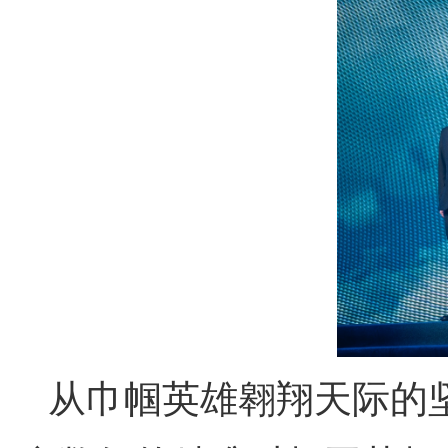
从巾帼英雄翱翔天际的