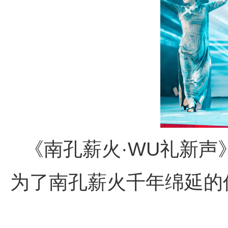
《南孔薪火·WU礼新
为了南孔薪火千年绵延的